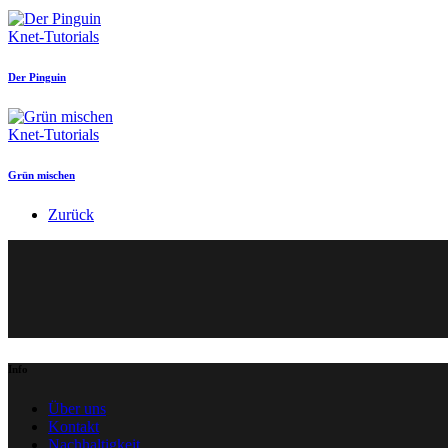
Knet-Tutorials
Der Pinguin
Knet-Tutorials
Grün mischen
Zurück
Info
Über uns
Kontakt
Nachhaltigkeit