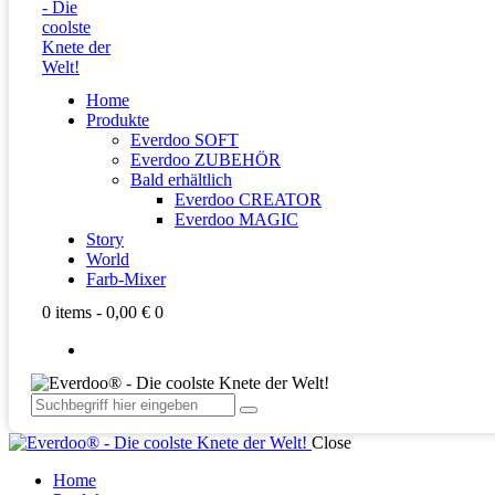
Home
Produkte
Everdoo SOFT
Everdoo ZUBEHÖR
Bald erhältlich
Everdoo CREATOR
Everdoo MAGIC
Story
World
Farb-Mixer
0 items
-
0,00 €
0
Close
Home