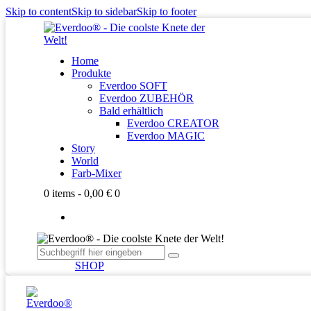
Skip to content
Skip to sidebar
Skip to footer
Home
Produkte
Everdoo SOFT
Everdoo ZUBEHÖR
Bald erhältlich
Everdoo CREATOR
Everdoo MAGIC
Story
World
Farb-Mixer
0 items
-
0,00 €
0
SHOP