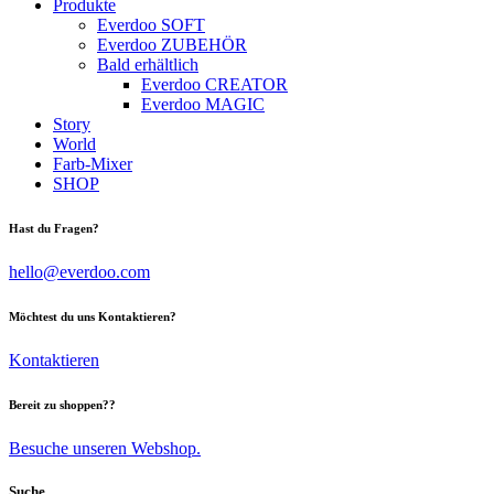
Produkte
Everdoo SOFT
Everdoo ZUBEHÖR
Bald erhältlich
Everdoo CREATOR
Everdoo MAGIC
Story
World
Farb-Mixer
SHOP
facebook-
instagram
tik-
Hast du Fragen?
1
tok
hello@everdoo.com
Möchtest du uns Kontaktieren?
Kontaktieren
Bereit zu shoppen??
Besuche unseren Webshop.
Suche