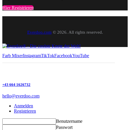
Hier Registrieren
Everdoo.com
© 2026. All rights reserved.
Farb Mixer
Instagram
TikTok
Facebook
YouTube
+43 664 1626732
hello@everdoo.com
Anmelden
Registrieren
Benutzername
Passwort