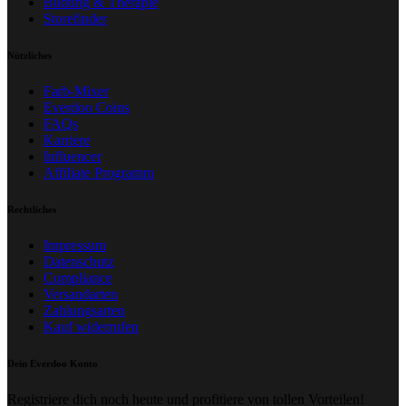
Bildung & Therapie
Storefinder
Nützliches
Farb-Mixer
Everdoo Coins
FAQs
Karriere
Influencer
Affiliate Programm
Rechtliches
Impressum
Datenschutz
Compliance
Versandarten
Zahlungsarten
Kauf widerrufen
Dein Everdoo Konto
Registriere dich noch heute und profitiere von tollen Vorteilen!