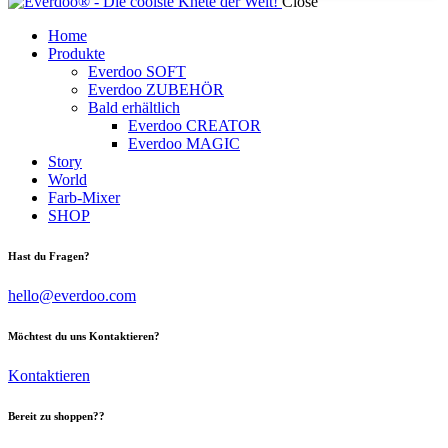
Close
Home
Produkte
Everdoo SOFT
Everdoo ZUBEHÖR
Bald erhältlich
Everdoo CREATOR
Everdoo MAGIC
Story
World
Farb-Mixer
SHOP
facebook-
instagram
tik-
Hast du Fragen?
1
tok
hello@everdoo.com
Möchtest du uns Kontaktieren?
Kontaktieren
Bereit zu shoppen??