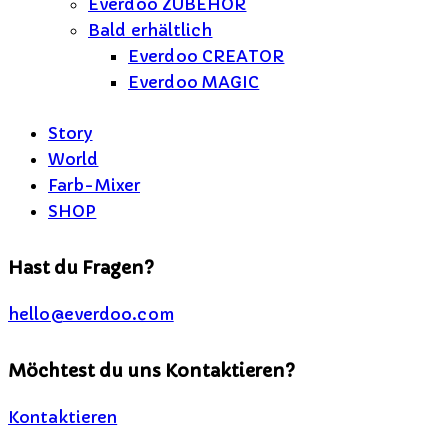
Everdoo ZUBEHÖR
Bald erhältlich
Everdoo CREATOR
Everdoo MAGIC
Story
World
Farb-Mixer
SHOP
facebook-
instagram
tik-
Hast du Fragen?
1
tok
hello@everdoo.com
Möchtest du uns Kontaktieren?
Kontaktieren