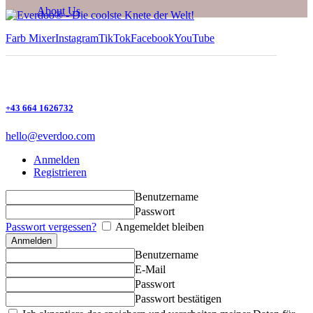
About Us
Farb Mixer
Instagram
TikTok
Facebook
YouTube
+43 664 1626732
hello@everdoo.com
Anmelden
Registrieren
Benutzername
Passwort
Passwort vergessen?
Angemeldet bleiben
Benutzername
E-Mail
Passwort
Passwort bestätigen