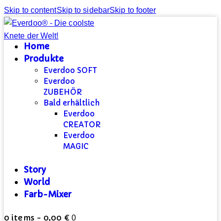
Skip to content
Skip to sidebar
Skip to footer
Home
Produkte
Everdoo SOFT
Everdoo
ZUBEHÖR
Bald erhältlich
Everdoo
CREATOR
Everdoo
MAGIC
Story
World
Farb-Mixer
0 items
-
0,00 €
0