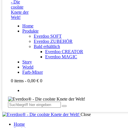
Home
Produkte
Everdoo SOFT
Everdoo ZUBEHÖR
Bald erhältlich
Everdoo CREATOR
Everdoo MAGIC
Story
World
Farb-Mixer
0 items
-
0,00 €
0
Close
Home