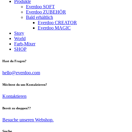
Produkte
Everdoo SOFT
Everdoo ZUBEHÖR
Bald erhältlich
Everdoo CREATOR
Everdoo MAGIC
Story
World
Farb-Mixer
SHOP
facebook-
instagram
tik-
Hast du Fragen?
1
tok
hello@everdoo.com
Möchtest du uns Kontaktieren?
Kontaktieren
Bereit zu shoppen??
Besuche unseren Webshop.
Suche