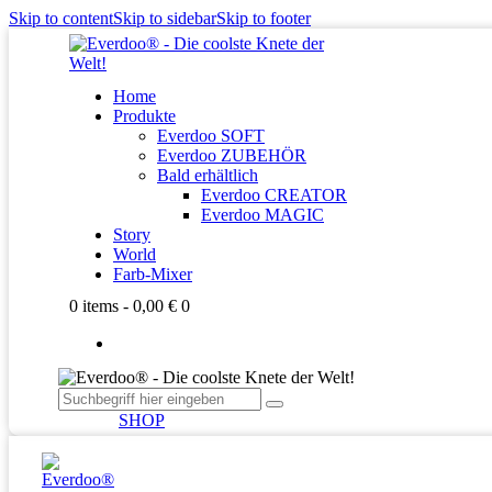
Skip to content
Skip to sidebar
Skip to footer
Home
Produkte
Everdoo SOFT
Everdoo ZUBEHÖR
Bald erhältlich
Everdoo CREATOR
Everdoo MAGIC
Story
World
Farb-Mixer
0 items
-
0,00 €
0
SHOP