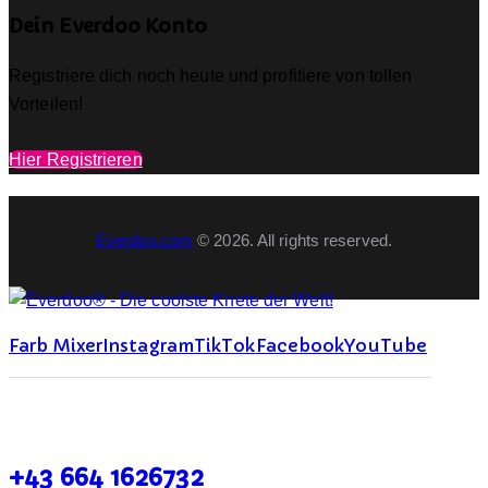
Dein Everdoo Konto
Registriere dich noch heute und profitiere von tollen
Vorteilen!
Hier Registrieren
Everdoo.com
© 2026. All rights reserved.
Farb Mixer
Instagram
TikTok
Facebook
YouTube
+43 664 1626732