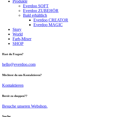
Produkte
Everdoo SOFT
Everdoo ZUBEHÖR
Bald erhältlich
Everdoo CREATOR
Everdoo MAGIC
Story
World
Farb-Mixer
SHOP
facebook-
instagram
tik-
Hast du Fragen?
1
tok
hello@everdoo.com
Möchtest du uns Kontaktieren?
Kontaktieren
Bereit zu shoppen??
Besuche unseren Webshop.
Suche