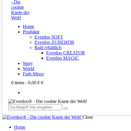
Home
Produkte
Everdoo SOFT
Everdoo ZUBEHÖR
Bald erhältlich
Everdoo CREATOR
Everdoo MAGIC
Story
World
Farb-Mixer
0 items
-
0,00 €
0
Close
Home