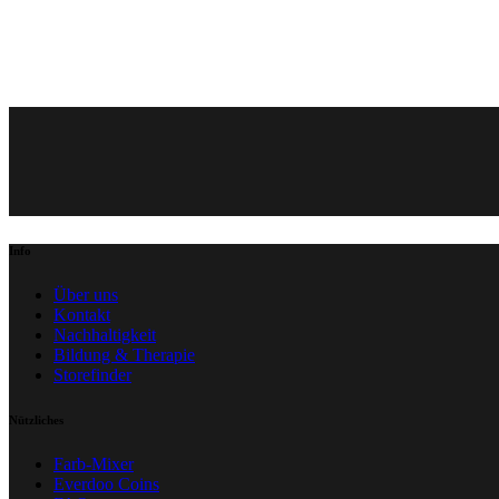
Info
Über uns
Kontakt
Nachhaltigkeit
Bildung & Therapie
Storefinder
Nützliches
Farb-Mixer
Everdoo Coins